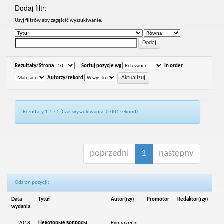
Dodaj filtr:
Uzyj filtrów aby zagęścić wyszukiwanie.
Rezultaty/Strona
|
Sortuj pozycje wg
In order
Autorzy/rekord
Rezultaty 1-1 z 1 (Czas wyszukiwania: 0.001 sekund).
poprzedni
1
następny
Odsłon pozycji:
Data
Tytuł
Autor(rzy)
Promotor
Redaktor(rzy)
wydania
2018
Некоторые вопросы
Кутивадзе,
-
-