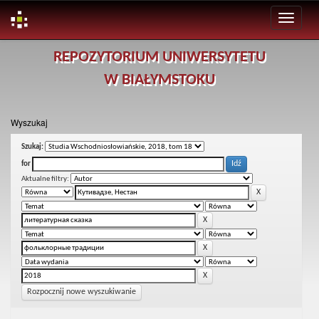
Skip
REPOZYTORIUM UNIWERSYTETU
navigation
W BIAŁYMSTOKU
Wyszukaj
Szukaj:
for
Aktualne filtry:
Rozpocznij nowe wyszukiwanie