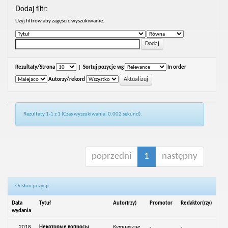
Dodaj filtr:
Uzyj filtrów aby zagęścić wyszukiwanie.
Rezultaty/Strona
|
Sortuj pozycje wg
In order
Autorzy/rekord
Rezultaty 1-1 z 1 (Czas wyszukiwania: 0.002 sekund).
poprzedni
1
następny
Odsłon pozycji:
Data
Tytuł
Autor(rzy)
Promotor
Redaktor(rzy)
wydania
2018
Некоторые вопросы
Кутивадзе,
-
-