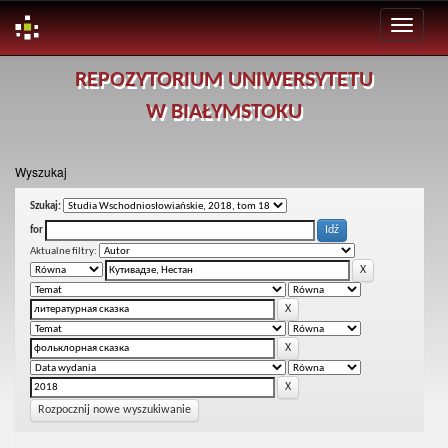
Skip
REPOZYTORIUM UNIWERSYTETU
navigation
W BIAŁYMSTOKU
Wyszukaj
Szukaj:
for
Aktualne filtry:
Rozpocznij nowe wyszukiwanie