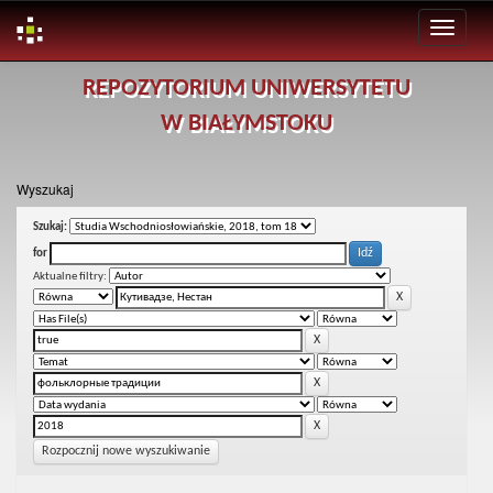
Skip
REPOZYTORIUM UNIWERSYTETU
navigation
W BIAŁYMSTOKU
Wyszukaj
Szukaj:
for
Aktualne filtry:
Rozpocznij nowe wyszukiwanie