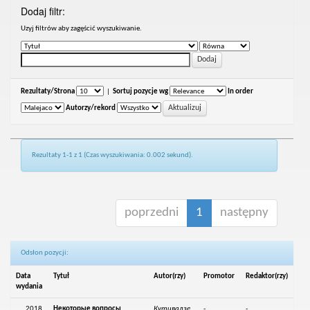
Dodaj filtr:
Uzyj filtrów aby zagęścić wyszukiwanie.
Rezultaty/Strona
|
Sortuj pozycje wg
In order
Autorzy/rekord
Rezultaty 1-1 z 1 (Czas wyszukiwania: 0.002 sekund).
poprzedni
1
następny
Odsłon pozycji:
Data
Tytuł
Autor(rzy)
Promotor
Redaktor(rzy)
wydania
2018
Некоторые вопросы
Кутивадзе,
-
-