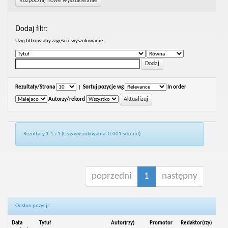
Rozpocznij nowe wyszukiwanie
Dodaj filtr:
Uzyj filtrów aby zagęścić wyszukiwanie.
Rezultaty/Strona
|
Sortuj pozycje wg
In order
Autorzy/rekord
Rezultaty 1-1 z 1 (Czas wyszukiwania: 0.001 sekund).
poprzedni
1
następny
Odsłon pozycji:
Data
Tytuł
Autor(rzy)
Promotor
Redaktor(rzy)