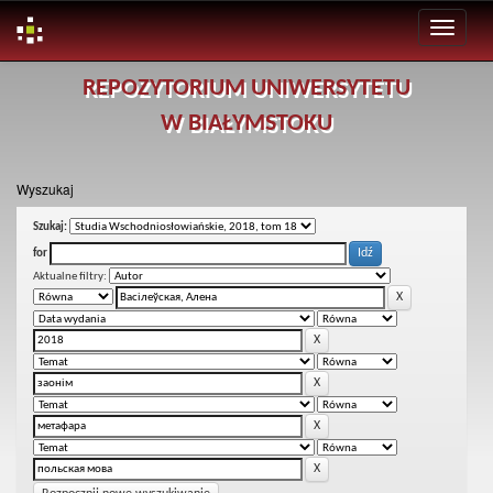
Skip
REPOZYTORIUM UNIWERSYTETU
navigation
W BIAŁYMSTOKU
Wyszukaj
Szukaj:
for
Aktualne filtry: