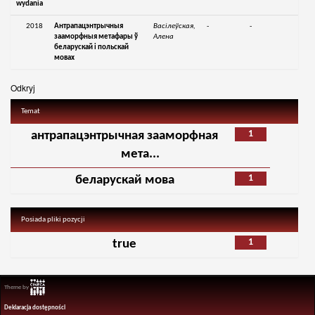
wydania
2018
Антрапацэнтрычныя
Васiлеўская,
-
-
зааморфныя метафары ў
Алена
беларускай i польскай
мовах
Odkryj
Temat
1
антрапацэнтрычная зааморфная
мета...
1
беларускай мова
Posiada pliki pozycji
1
true
Theme by
Deklaracja dostępności