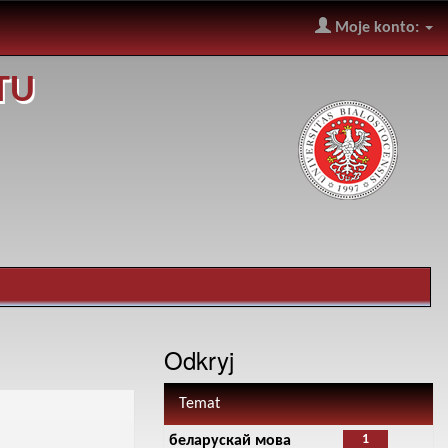
Moje konto:
TU
Odkryj
Temat
1
беларускай мова