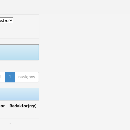
i
1
następny
tor
Redaktor(rzy)
-