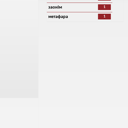
1
заонiм
1
метафара