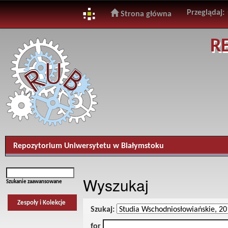
Przeglądaj:
Strona główna
Skip
R
navigation
Repozytorium Uniwersytetu w Białymstoku
Wyszukaj
Szukanie zaawansowane
Zespoły i Kolekcje
Szukaj:
for