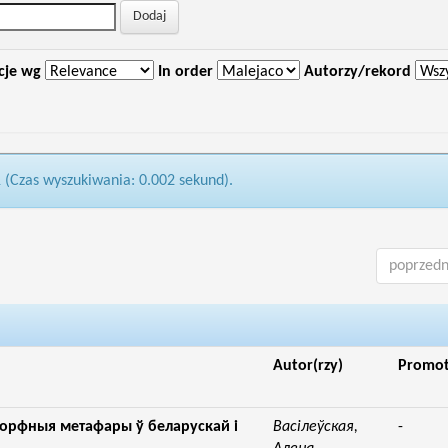
cje wg
In order
Autorzy/rekord
1 (Czas wyszukiwania: 0.002 sekund).
poprzedn
Autor(rzy)
Promo
орфныя метафары ў беларускай i
Васiлеўская,
-