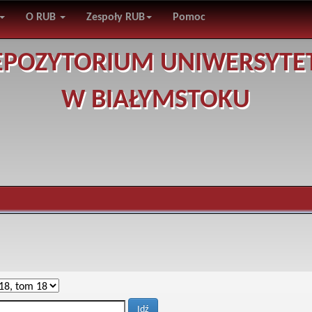
O RUB
Zespoły RUB
Pomoc
EPOZYTORIUM UNIWERSYTE
W BIAŁYMSTOKU