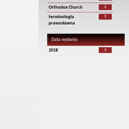
1
Orthodox Church
1
terminologia
prawosławna
Data wydania
1
2018