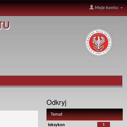
Moje konto:
TU
Odkryj
Temat
1
leksykon