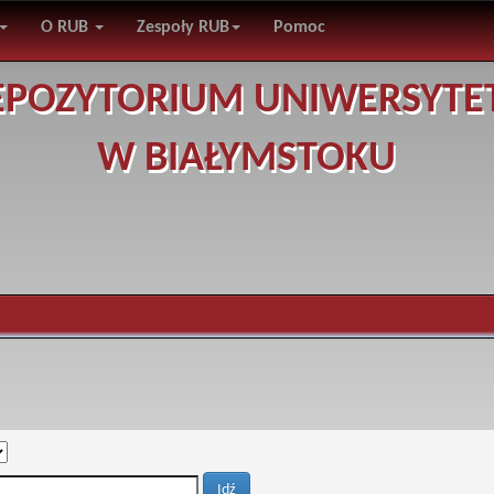
O RUB
Zespoły RUB
Pomoc
EPOZYTORIUM UNIWERSYTE
W BIAŁYMSTOKU