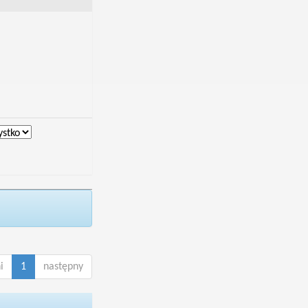
i
1
następny