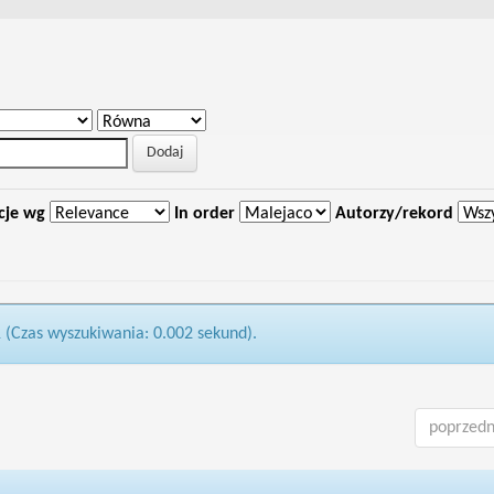
cje wg
In order
Autorzy/rekord
1 (Czas wyszukiwania: 0.002 sekund).
poprzedn