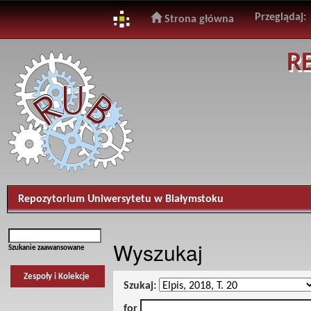
Przeglądaj:
Strona główna
Skip
R
navigation
Repozytorium Uniwersytetu w Białymstoku
Wyszukaj
Szukanie zaawansowane
Zespoły i Kolekcje
Szukaj:
for