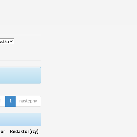
i
1
następny
tor
Redaktor(rzy)