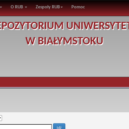
O RUB
Zespoły RUB
Pomoc
EPOZYTORIUM UNIWERSYTE
W BIAŁYMSTOKU