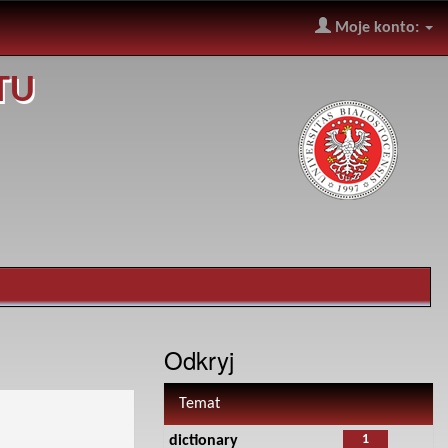
Moje konto:
TU
Odkryj
Temat
1
dictionary