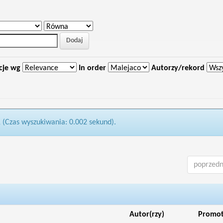
cje wg
In order
Autorzy/rekord
1 (Czas wyszukiwania: 0.002 sekund).
poprzedn
Autor(rzy)
Promo