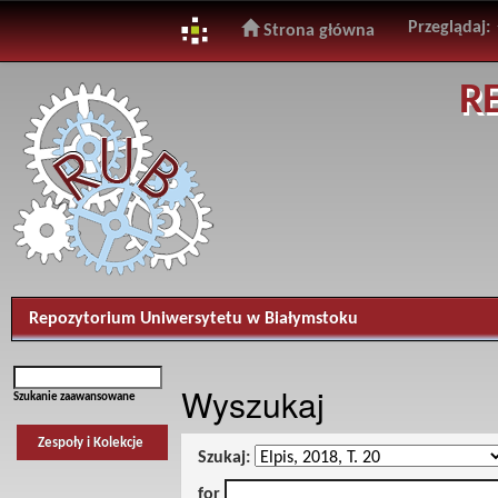
Przeglądaj:
Strona główna
Skip
R
navigation
Repozytorium Uniwersytetu w Białymstoku
Wyszukaj
Szukanie zaawansowane
Zespoły i Kolekcje
Szukaj:
for