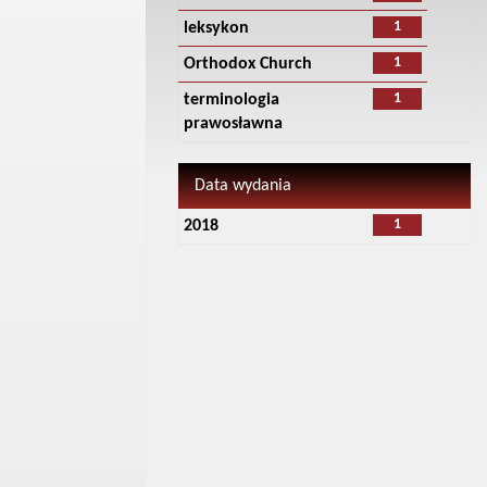
1
leksykon
1
Orthodox Church
1
terminologia
prawosławna
Data wydania
1
2018