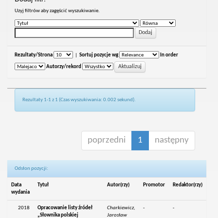
Uzyj filtrów aby zagęścić wyszukiwanie.
Rezultaty/Strona
|
Sortuj pozycje wg
In order
Autorzy/rekord
Rezultaty 1-1 z 1 (Czas wyszukiwania: 0.002 sekund).
poprzedni
1
następny
Odsłon pozycji:
Data
Tytuł
Autor(rzy)
Promotor
Redaktor(rzy)
wydania
2018
Opracowanie listy źródeł
Charkiewicz,
-
-
„Słownika polskiej
Jarosław