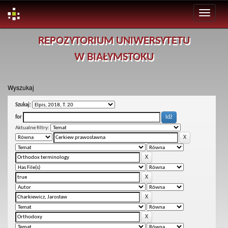
Skip
REPOZYTORIUM UNIWERSYTETU
navigation
W BIAŁYMSTOKU
Wyszukaj
Szukaj:
for
Aktualne filtry: