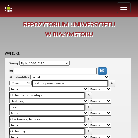
Skip
REPOZYTORIUM UNIWERSYTETU
navigation
W BIAŁYMSTOKU
Wyszukaj
Szukaj:
for
Aktualne filtry: