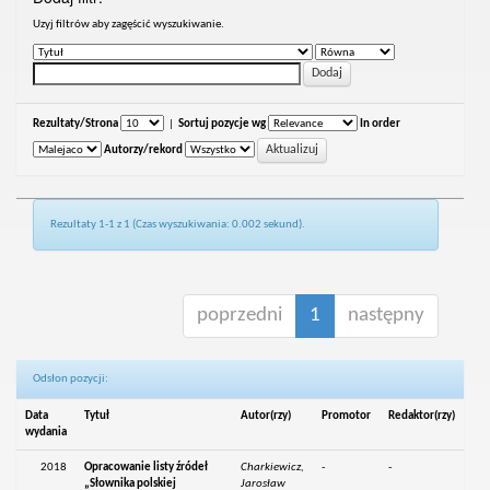
Uzyj filtrów aby zagęścić wyszukiwanie.
Rezultaty/Strona
|
Sortuj pozycje wg
In order
Autorzy/rekord
Rezultaty 1-1 z 1 (Czas wyszukiwania: 0.002 sekund).
poprzedni
1
następny
Odsłon pozycji:
Data
Tytuł
Autor(rzy)
Promotor
Redaktor(rzy)
wydania
2018
Opracowanie listy źródeł
Charkiewicz,
-
-
„Słownika polskiej
Jarosław