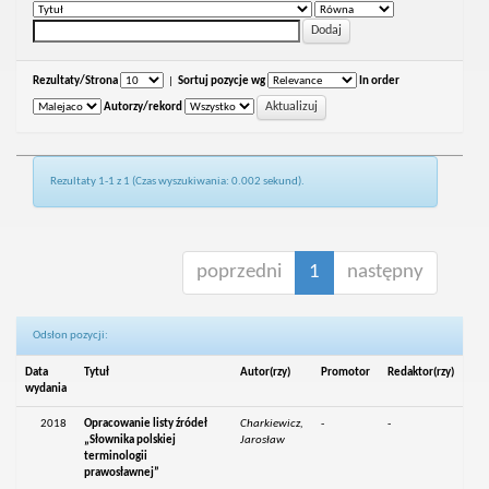
Rezultaty/Strona
|
Sortuj pozycje wg
In order
Autorzy/rekord
Rezultaty 1-1 z 1 (Czas wyszukiwania: 0.002 sekund).
poprzedni
1
następny
Odsłon pozycji:
Data
Tytuł
Autor(rzy)
Promotor
Redaktor(rzy)
wydania
2018
Opracowanie listy źródeł
Charkiewicz,
-
-
„Słownika polskiej
Jarosław
terminologii
prawosławnej”