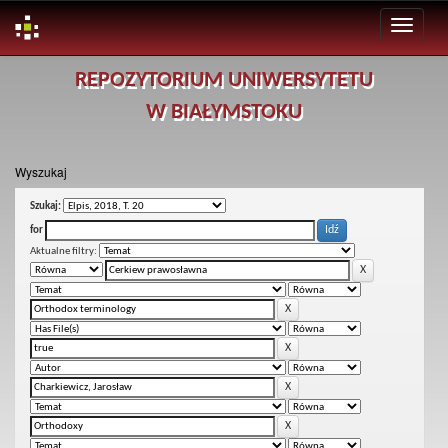
Skip
REPOZYTORIUM UNIWERSYTETU
navigation
W BIAŁYMSTOKU
Wyszukaj
Szukaj:
for
Aktualne filtry: