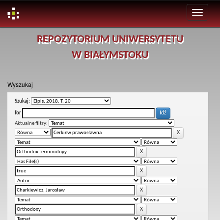
Skip
REPOZYTORIUM UNIWERSYTETU
navigation
W BIAŁYMSTOKU
Wyszukaj
Szukaj:
for
Aktualne filtry: