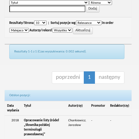
Rezultaty/Strona
|
Sortuj pozycje wg
In order
Autorzy/rekord
Rezultaty 1-1 z 1 (Czas wyszukiwania: 0.002 sekund).
poprzedni
1
następny
Odsłon pozycji:
Data
Tytuł
Autor(rzy)
Promotor
Redaktor(rzy)
wydania
2018
Opracowanie listy źródeł
Charkiewicz,
-
-
„Słownika polskiej
Jarosław
terminologii
prawosławnej”