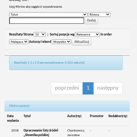
Uzyj filtrów aby zagęścić wyszukiwanie.
Rezultaty/Strona
|
Sortuj pozycje wg
In order
Autorzy/rekord
Rezultaty 1-1 z 1 (Czas wyszukiwania: 0.002 sekund).
poprzedni
1
następny
Odsłon pozycji:
Data
Tytuł
Autor(rzy)
Promotor
Redaktor(rzy)
wydania
2018
Opracowanie listy źródeł
Charkiewicz,
-
-
„Słownika polskiej
Jarosław