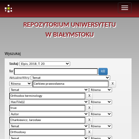
Skip
REPOZYTORIUM UNIWERSYTETU
navigation
W BIAŁYMSTOKU
Wyszukaj
Szukaj:
for
Aktualne filtry: