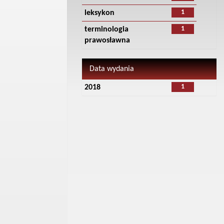
1
leksykon
1
terminologia
prawosławna
Data wydania
1
2018