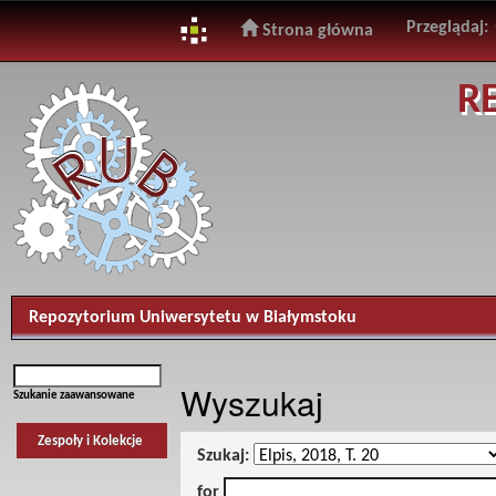
Przeglądaj:
Strona główna
Skip
R
navigation
Repozytorium Uniwersytetu w Białymstoku
Wyszukaj
Szukanie zaawansowane
Zespoły i Kolekcje
Szukaj:
for