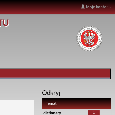
Moje konto:
TU
Odkryj
Temat
1
dictionary