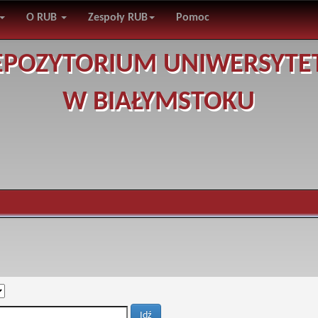
O RUB
Zespoły RUB
Pomoc
EPOZYTORIUM UNIWERSYTE
W BIAŁYMSTOKU