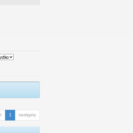
i
1
następny