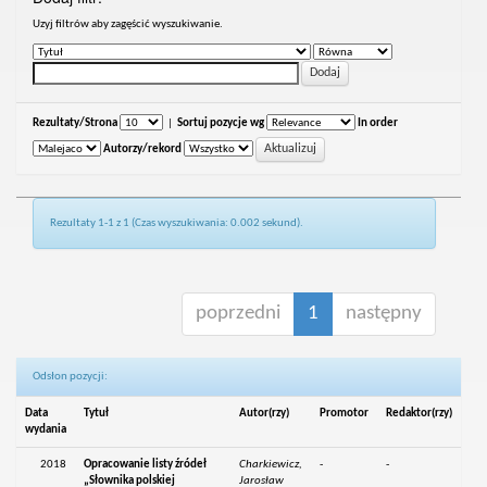
Uzyj filtrów aby zagęścić wyszukiwanie.
Rezultaty/Strona
|
Sortuj pozycje wg
In order
Autorzy/rekord
Rezultaty 1-1 z 1 (Czas wyszukiwania: 0.002 sekund).
poprzedni
1
następny
Odsłon pozycji:
Data
Tytuł
Autor(rzy)
Promotor
Redaktor(rzy)
wydania
2018
Opracowanie listy źródeł
Charkiewicz,
-
-
„Słownika polskiej
Jarosław