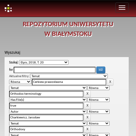
Skip
REPOZYTORIUM UNIWERSYTETU
navigation
W BIAŁYMSTOKU
Wyszukaj
Szukaj:
for
Aktualne filtry: