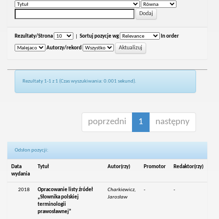
Rezultaty/Strona
|
Sortuj pozycje wg
In order
Autorzy/rekord
Rezultaty 1-1 z 1 (Czas wyszukiwania: 0.001 sekund).
poprzedni
1
następny
Odsłon pozycji:
Data
Tytuł
Autor(rzy)
Promotor
Redaktor(rzy)
wydania
2018
Opracowanie listy źródeł
Charkiewicz,
-
-
„Słownika polskiej
Jarosław
terminologii
prawosławnej”