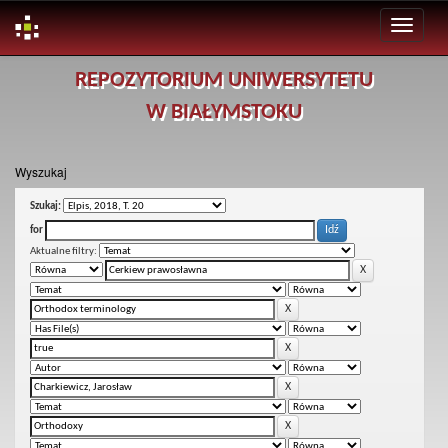
Skip
REPOZYTORIUM UNIWERSYTETU
navigation
W BIAŁYMSTOKU
Wyszukaj
Szukaj:
for
Aktualne filtry: