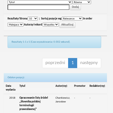
Rezultaty/Strona
|
Sortuj pozycje wg
In order
Autorzy/rekord
Rezultaty 1-1 z 1 (Czas wyszukiwania: 0.002 sekund).
poprzedni
1
następny
Odsłon pozycji:
Data
Tytuł
Autor(rzy)
Promotor
Redaktor(rzy)
wydania
2018
Opracowanie listy źródeł
Charkiewicz,
-
-
„Słownika polskiej
Jarosław
terminologii
prawosławnej”