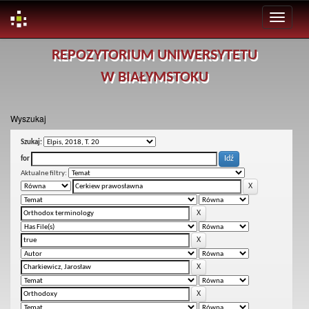
Skip
REPOZYTORIUM UNIWERSYTETU
navigation
W BIAŁYMSTOKU
Wyszukaj
Szukaj:
for
Aktualne filtry: