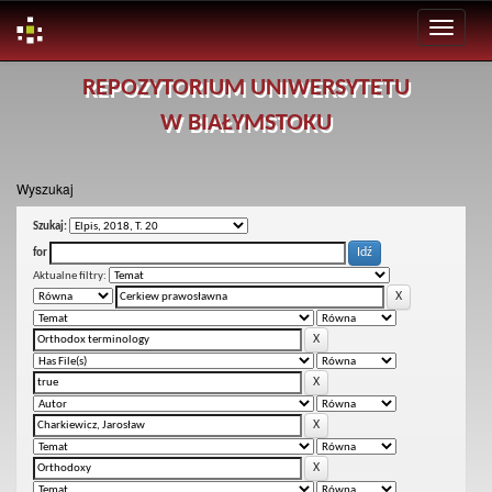
Skip
REPOZYTORIUM UNIWERSYTETU
navigation
W BIAŁYMSTOKU
Wyszukaj
Szukaj:
for
Aktualne filtry: