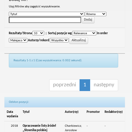
Uzyj filtrów aby zagęścić wyszukiwanie.
Rezultaty/Strona
|
Sortuj pozycje wg
In order
Autorzy/rekord
Rezultaty 1-1 z 1 (Czas wyszukiwania: 0.002 sekund).
poprzedni
1
następny
Odsłon pozycji:
Data
Tytuł
Autor(rzy)
Promotor
Redaktor(rzy)
wydania
2018
Opracowanie listy źródeł
Charkiewicz,
-
-
„Słownika polskiej
Jarosław