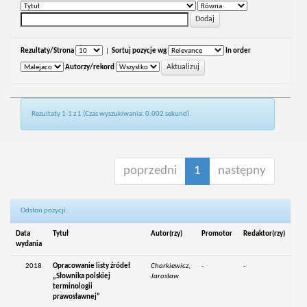
Rezultaty/Strona
|
Sortuj pozycje wg
In order
Autorzy/rekord
Rezultaty 1-1 z 1 (Czas wyszukiwania: 0.002 sekund).
poprzedni
1
następny
Odsłon pozycji:
Data
Tytuł
Autor(rzy)
Promotor
Redaktor(rzy)
wydania
2018
Opracowanie listy źródeł
Charkiewicz,
-
-
„Słownika polskiej
Jarosław
terminologii
prawosławnej”