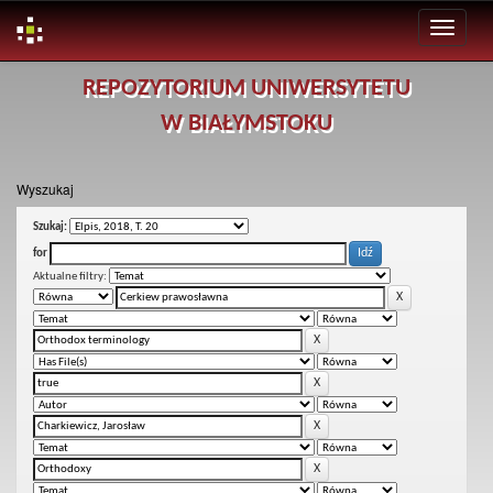
Skip
REPOZYTORIUM UNIWERSYTETU
navigation
W BIAŁYMSTOKU
Wyszukaj
Szukaj:
for
Aktualne filtry: