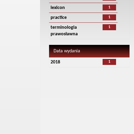
1
lexicon
1
practice
1
terminologia
prawosławna
Data wydania
1
2018