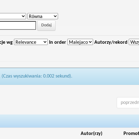
cje wg
In order
Autorzy/rekord
1 (Czas wyszukiwania: 0.002 sekund).
poprzedn
Autor(rzy)
Promo