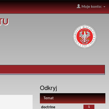
Moje konto:
TU
Odkryj
Temat
1
doctrine