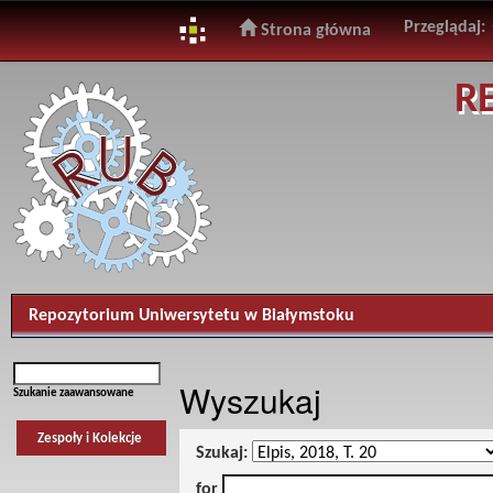
Przeglądaj:
Strona główna
Skip
R
navigation
Repozytorium Uniwersytetu w Białymstoku
Wyszukaj
Szukanie zaawansowane
Zespoły i Kolekcje
Szukaj:
for