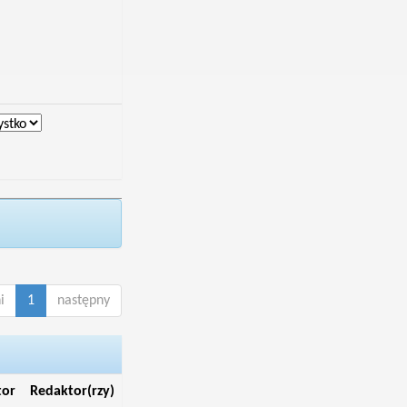
i
1
następny
tor
Redaktor(rzy)