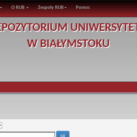
O RUB
Zespoły RUB
Pomoc
EPOZYTORIUM UNIWERSYTE
W BIAŁYMSTOKU