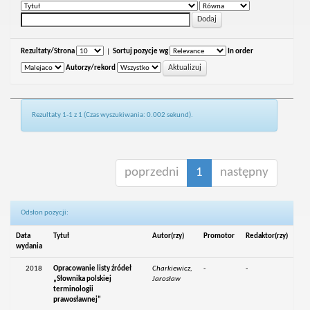
Rezultaty/Strona
|
Sortuj pozycje wg
In order
Autorzy/rekord
Rezultaty 1-1 z 1 (Czas wyszukiwania: 0.002 sekund).
poprzedni
1
następny
Odsłon pozycji:
Data
Tytuł
Autor(rzy)
Promotor
Redaktor(rzy)
wydania
2018
Opracowanie listy źródeł
Charkiewicz,
-
-
„Słownika polskiej
Jarosław
terminologii
prawosławnej”