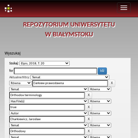
Skip
REPOZYTORIUM UNIWERSYTETU
navigation
W BIAŁYMSTOKU
Wyszukaj
Szukaj:
for
Aktualne filtry: