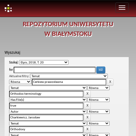
Skip
REPOZYTORIUM UNIWERSYTETU
navigation
W BIAŁYMSTOKU
Wyszukaj
Szukaj:
for
Aktualne filtry: