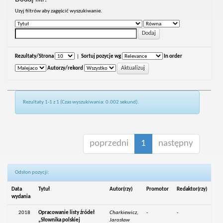
Uzyj filtrów aby zagęścić wyszukiwanie.
Rezultaty/Strona
|
Sortuj pozycje wg
In order
Autorzy/rekord
Rezultaty 1-1 z 1 (Czas wyszukiwania: 0.002 sekund).
poprzedni
1
następny
Odsłon pozycji:
Data
Tytuł
Autor(rzy)
Promotor
Redaktor(rzy)
wydania
2018
Opracowanie listy źródeł
Charkiewicz,
-
-
„Słownika polskiej
Jarosław