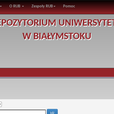
O RUB
Zespoły RUB
Pomoc
EPOZYTORIUM UNIWERSYTE
W BIAŁYMSTOKU