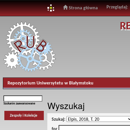
Przeglądaj:
Strona główna
Skip
R
navigation
Repozytorium Uniwersytetu w Białymstoku
Wyszukaj
Szukanie zaawansowane
Zespoły i Kolekcje
Szukaj:
for