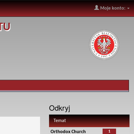
Moje konto:
TU
Odkryj
Temat
1
Orthodox Church