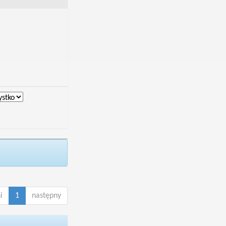
i
1
następny