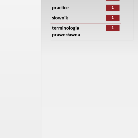
1
practice
1
słownik
1
terminologia
prawosławna