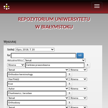
Skip
REPOZYTORIUM UNIWERSYTETU
navigation
W BIAŁYMSTOKU
Wyszukaj
Szukaj:
for
Aktualne filtry: