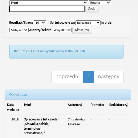
Rezultaty/Strona
|
Sortuj pozycje wg
In order
Autorzy/rekord
Rezultaty 1-1 z 1 (Czas wyszukiwania: 0.002 sekund).
poprzedni
1
następny
Odsłon pozycji:
Data
Tytuł
Autor(rzy)
Promotor
Redaktor(rzy)
wydania
2018
Opracowanie listy źródeł
Charkiewicz,
-
-
„Słownika polskiej
Jarosław
terminologii
prawosławnej”