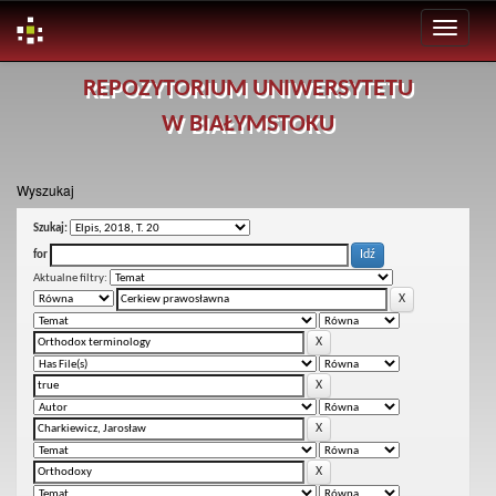
Skip
REPOZYTORIUM UNIWERSYTETU
navigation
W BIAŁYMSTOKU
Wyszukaj
Szukaj:
for
Aktualne filtry: