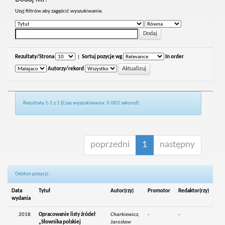
Uzyj filtrów aby zagęścić wyszukiwanie.
Rezultaty/Strona
|
Sortuj pozycje wg
In order
Autorzy/rekord
Rezultaty 1-1 z 1 (Czas wyszukiwania: 0.002 sekund).
poprzedni
1
następny
Odsłon pozycji:
Data
Tytuł
Autor(rzy)
Promotor
Redaktor(rzy)
wydania
2018
Opracowanie listy źródeł
Charkiewicz,
-
-
„Słownika polskiej
Jarosław