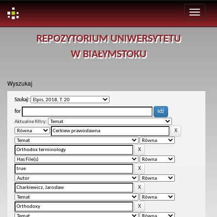
Skip
REPOZYTORIUM UNIWERSYTETU
navigation
W BIAŁYMSTOKU
Wyszukaj
Szukaj:
for
Aktualne filtry: