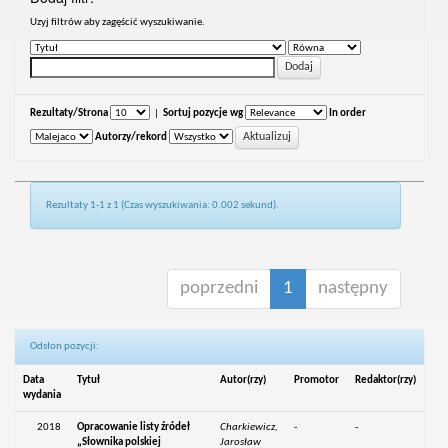
Uzyj filtrów aby zagęścić wyszukiwanie.
Rezultaty/Strona
|
Sortuj pozycje wg
In order
Autorzy/rekord
Rezultaty 1-1 z 1 (Czas wyszukiwania: 0.002 sekund).
poprzedni
1
następny
Odsłon pozycji:
Data
Tytuł
Autor(rzy)
Promotor
Redaktor(rzy)
wydania
2018
Opracowanie listy źródeł
Charkiewicz,
-
-
„Słownika polskiej
Jarosław