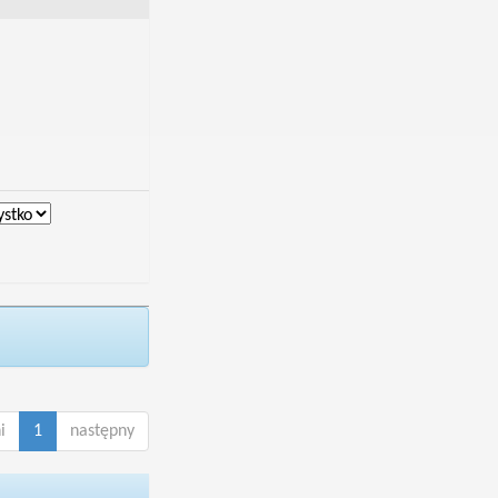
i
1
następny