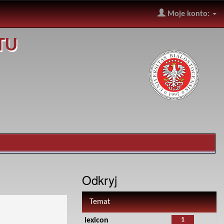
Moje konto:
TU
Odkryj
Temat
1
lexicon