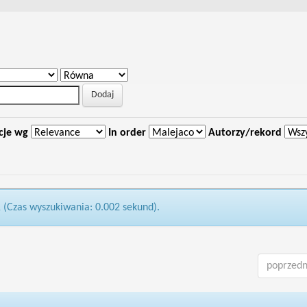
cje wg
In order
Autorzy/rekord
1 (Czas wyszukiwania: 0.002 sekund).
poprzedn