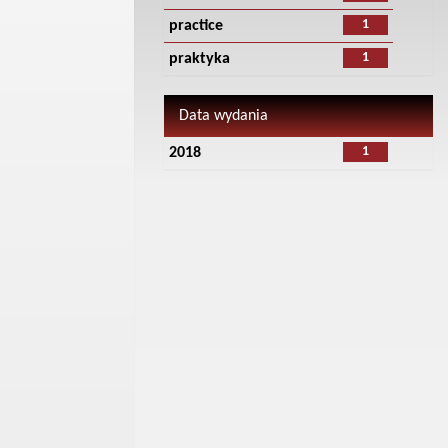
1
practice
1
praktyka
Data wydania
1
2018