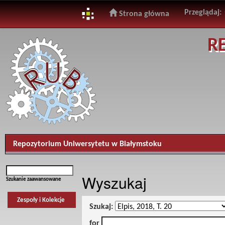
Przeglądaj:
Strona główna
Skip
R
navigation
Repozytorium Uniwersytetu w Białymstoku
Wyszukaj
Szukanie zaawansowane
Zespoły i Kolekcje
Szukaj:
for