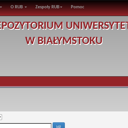
O RUB
Zespoły RUB
Pomoc
EPOZYTORIUM UNIWERSYTE
W BIAŁYMSTOKU