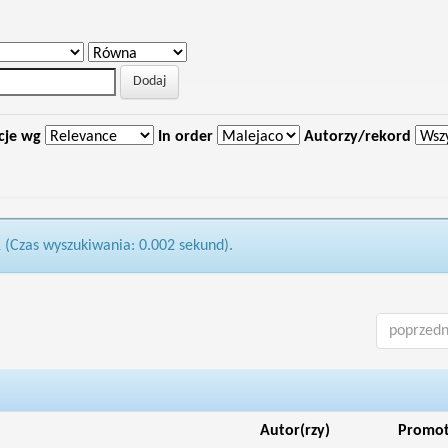
cje wg
In order
Autorzy/rekord
1 (Czas wyszukiwania: 0.002 sekund).
poprzedn
Autor(rzy)
Promo