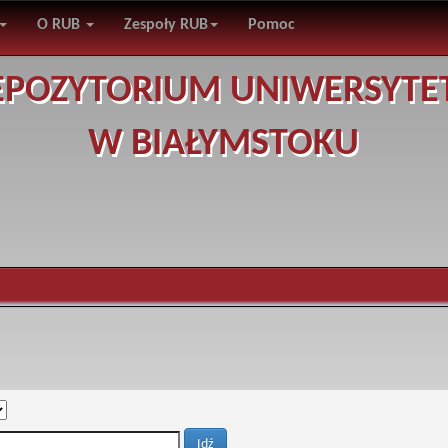
O RUB
Zespoły RUB
Pomoc
EPOZYTORIUM UNIWERSYTE
W BIAŁYMSTOKU