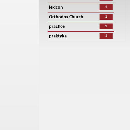
1
lexicon
1
Orthodox Church
1
practice
1
praktyka