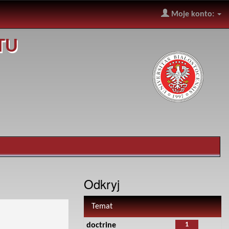
Moje konto:
TU
Odkryj
Temat
1
doctrine