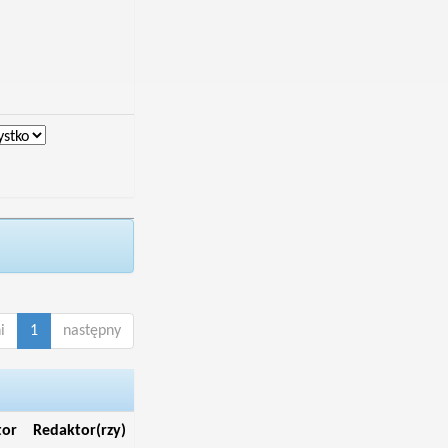
i
1
następny
tor
Redaktor(rzy)