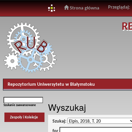
Przeglądaj:
Strona główna
Skip
R
navigation
Repozytorium Uniwersytetu w Białymstoku
Wyszukaj
Szukanie zaawansowane
Zespoły i Kolekcje
Szukaj:
for