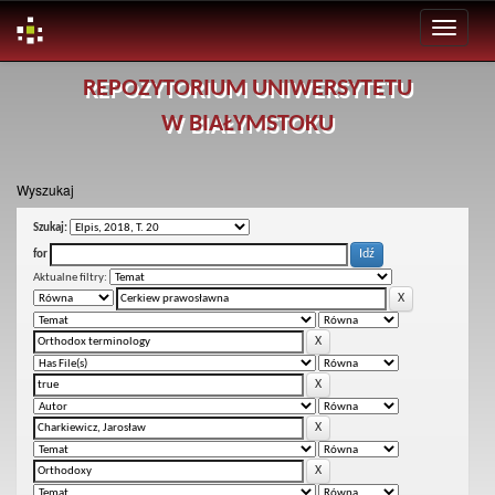
Skip
REPOZYTORIUM UNIWERSYTETU
navigation
W BIAŁYMSTOKU
Wyszukaj
Szukaj:
for
Aktualne filtry: