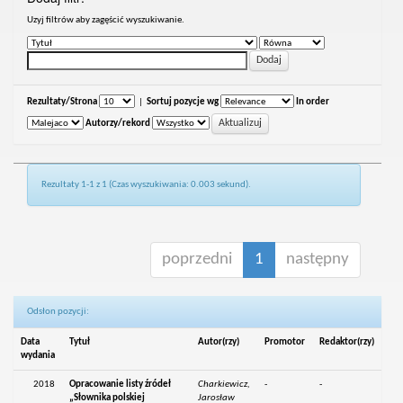
Uzyj filtrów aby zagęścić wyszukiwanie.
Rezultaty/Strona
|
Sortuj pozycje wg
In order
Autorzy/rekord
Rezultaty 1-1 z 1 (Czas wyszukiwania: 0.003 sekund).
poprzedni
1
następny
Odsłon pozycji:
Data
Tytuł
Autor(rzy)
Promotor
Redaktor(rzy)
wydania
2018
Opracowanie listy źródeł
Charkiewicz,
-
-
„Słownika polskiej
Jarosław