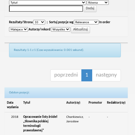
Rezultaty/Strona
|
Sortuj pozycje wg
In order
Autorzy/rekord
Rezultaty 1-1 z 1 (Czas wyszukiwania: 0.001 sekund).
poprzedni
1
następny
Odsłon pozycji:
Data
Tytuł
Autor(rzy)
Promotor
Redaktor(rzy)
wydania
2018
Opracowanie listy źródeł
Charkiewicz,
-
-
„Słownika polskiej
Jarosław
terminologii
prawosławnej”