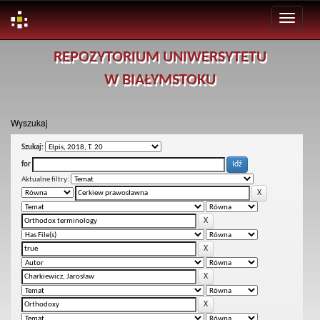
Skip
REPOZYTORIUM UNIWERSYTETU
navigation
W BIAŁYMSTOKU
Wyszukaj
Szukaj:
for
Aktualne filtry: