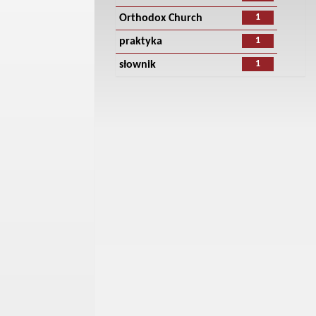
1
Orthodox Church
1
praktyka
1
słownik