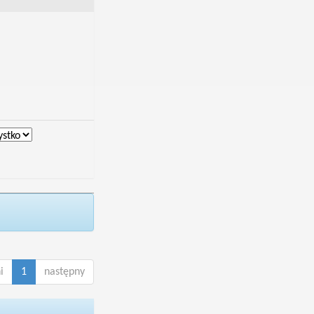
i
1
następny