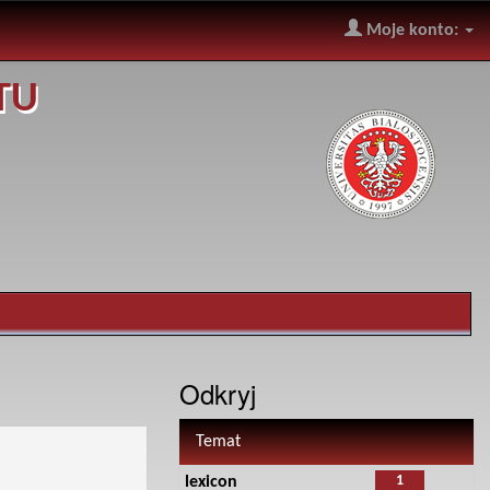
Moje konto:
TU
Odkryj
Temat
1
lexicon