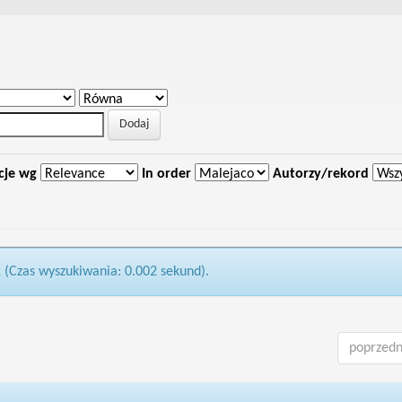
cje wg
In order
Autorzy/rekord
1 (Czas wyszukiwania: 0.002 sekund).
poprzedn