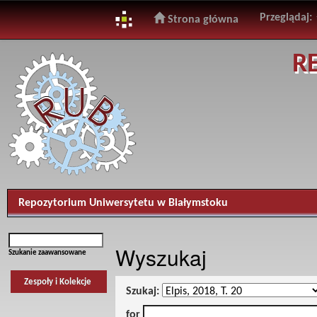
Przeglądaj:
Strona główna
Skip
R
navigation
Repozytorium Uniwersytetu w Białymstoku
Wyszukaj
Szukanie zaawansowane
Zespoły i Kolekcje
Szukaj:
for