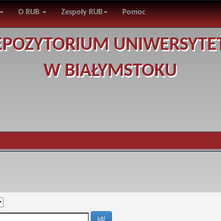
O RUB
Zespoły RUB
Pomoc
EPOZYTORIUM UNIWERSYTE
W BIAŁYMSTOKU