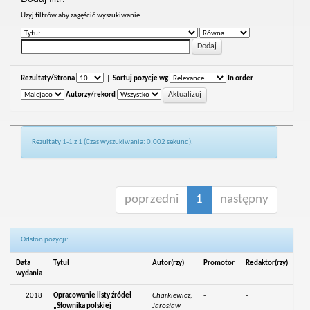
Uzyj filtrów aby zagęścić wyszukiwanie.
Rezultaty/Strona
|
Sortuj pozycje wg
In order
Autorzy/rekord
Rezultaty 1-1 z 1 (Czas wyszukiwania: 0.002 sekund).
poprzedni
1
następny
Odsłon pozycji:
Data
Tytuł
Autor(rzy)
Promotor
Redaktor(rzy)
wydania
2018
Opracowanie listy źródeł
Charkiewicz,
-
-
„Słownika polskiej
Jarosław