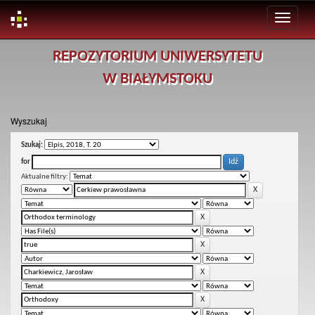
Skip
REPOZYTORIUM UNIWERSYTETU
navigation
W BIAŁYMSTOKU
Wyszukaj
Szukaj:
for
Aktualne filtry: