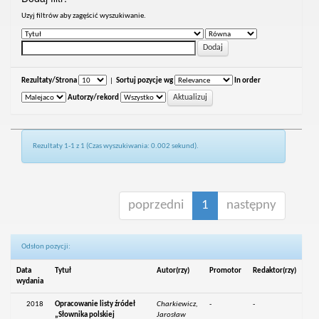
Uzyj filtrów aby zagęścić wyszukiwanie.
Rezultaty/Strona
|
Sortuj pozycje wg
In order
Autorzy/rekord
Rezultaty 1-1 z 1 (Czas wyszukiwania: 0.002 sekund).
poprzedni
1
następny
Odsłon pozycji:
Data
Tytuł
Autor(rzy)
Promotor
Redaktor(rzy)
wydania
2018
Opracowanie listy źródeł
Charkiewicz,
-
-
„Słownika polskiej
Jarosław