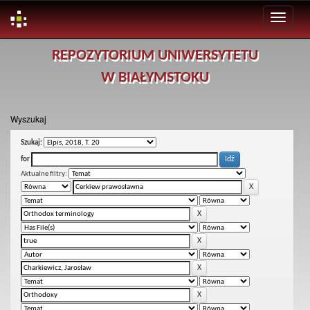
Skip
REPOZYTORIUM UNIWERSYTETU
navigation
W BIAŁYMSTOKU
Wyszukaj
Szukaj:
for
Aktualne filtry: