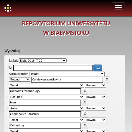
Skip
REPOZYTORIUM UNIWERSYTETU
navigation
W BIAŁYMSTOKU
Wyszukaj
Szukaj:
for
Aktualne filtry: