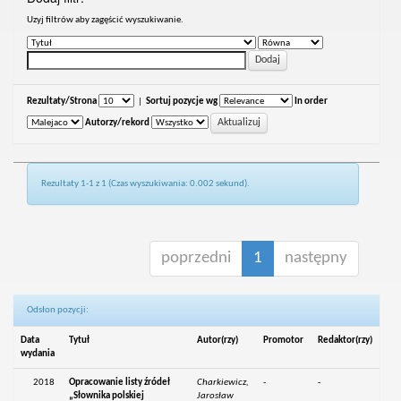
Uzyj filtrów aby zagęścić wyszukiwanie.
Rezultaty/Strona
|
Sortuj pozycje wg
In order
Autorzy/rekord
Rezultaty 1-1 z 1 (Czas wyszukiwania: 0.002 sekund).
poprzedni
1
następny
Odsłon pozycji:
Data
Tytuł
Autor(rzy)
Promotor
Redaktor(rzy)
wydania
2018
Opracowanie listy źródeł
Charkiewicz,
-
-
„Słownika polskiej
Jarosław