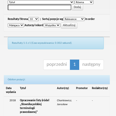
Rezultaty/Strona
|
Sortuj pozycje wg
In order
Autorzy/rekord
Rezultaty 1-1 z 1 (Czas wyszukiwania: 0.002 sekund).
poprzedni
1
następny
Odsłon pozycji:
Data
Tytuł
Autor(rzy)
Promotor
Redaktor(rzy)
wydania
2018
Opracowanie listy źródeł
Charkiewicz,
-
-
„Słownika polskiej
Jarosław
terminologii
prawosławnej”