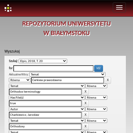
Skip
REPOZYTORIUM UNIWERSYTETU
navigation
W BIAŁYMSTOKU
Wyszukaj
Szukaj:
for
Aktualne filtry: