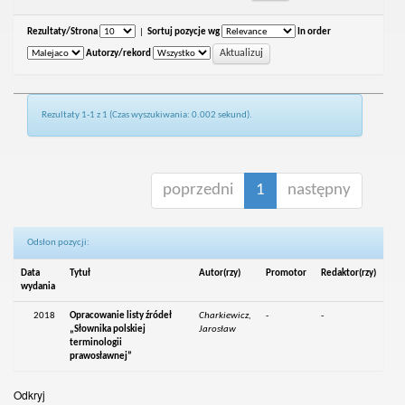
Rezultaty/Strona
|
Sortuj pozycje wg
In order
Autorzy/rekord
Rezultaty 1-1 z 1 (Czas wyszukiwania: 0.002 sekund).
poprzedni
1
następny
Odsłon pozycji:
Data
Tytuł
Autor(rzy)
Promotor
Redaktor(rzy)
wydania
2018
Opracowanie listy źródeł
Charkiewicz,
-
-
„Słownika polskiej
Jarosław
terminologii
prawosławnej”
Odkryj