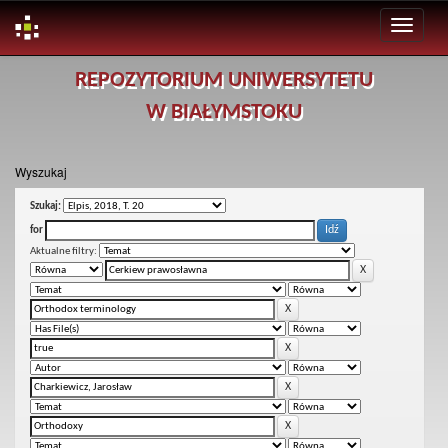
Skip
REPOZYTORIUM UNIWERSYTETU
navigation
W BIAŁYMSTOKU
Wyszukaj
Szukaj:
for
Aktualne filtry: