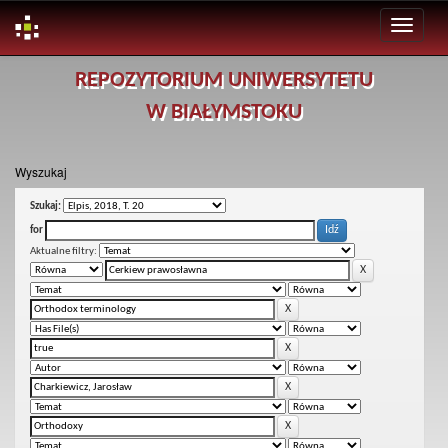
Skip
REPOZYTORIUM UNIWERSYTETU
navigation
W BIAŁYMSTOKU
Wyszukaj
Szukaj:
for
Aktualne filtry: