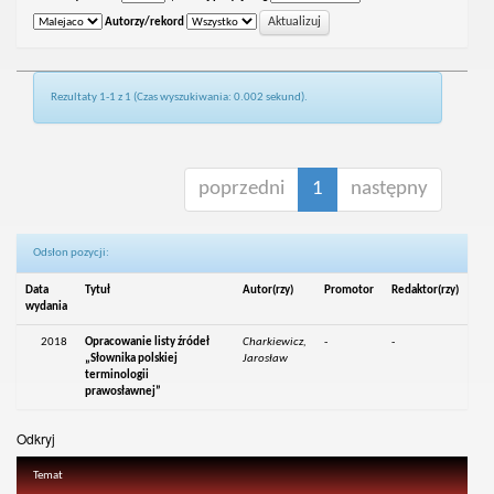
Autorzy/rekord
Rezultaty 1-1 z 1 (Czas wyszukiwania: 0.002 sekund).
poprzedni
1
następny
Odsłon pozycji:
Data
Tytuł
Autor(rzy)
Promotor
Redaktor(rzy)
wydania
2018
Opracowanie listy źródeł
Charkiewicz,
-
-
„Słownika polskiej
Jarosław
terminologii
prawosławnej”
Odkryj
Temat