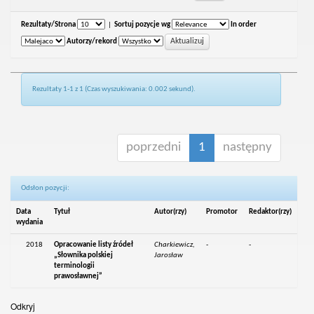
Rezultaty/Strona
|
Sortuj pozycje wg
In order
Autorzy/rekord
Rezultaty 1-1 z 1 (Czas wyszukiwania: 0.002 sekund).
poprzedni
1
następny
Odsłon pozycji:
Data
Tytuł
Autor(rzy)
Promotor
Redaktor(rzy)
wydania
2018
Opracowanie listy źródeł
Charkiewicz,
-
-
„Słownika polskiej
Jarosław
terminologii
prawosławnej”
Odkryj