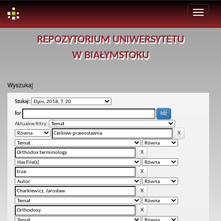
Skip
REPOZYTORIUM UNIWERSYTETU
navigation
W BIAŁYMSTOKU
Wyszukaj
Szukaj:
for
Aktualne filtry: