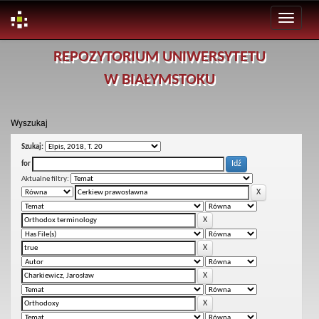
Skip
REPOZYTORIUM UNIWERSYTETU
navigation
W BIAŁYMSTOKU
Wyszukaj
Szukaj:
for
Aktualne filtry: