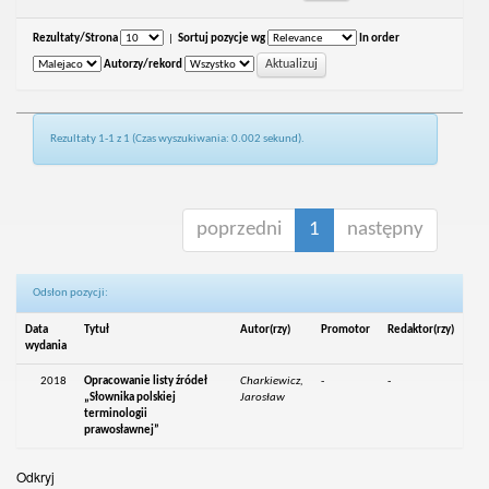
Rezultaty/Strona
|
Sortuj pozycje wg
In order
Autorzy/rekord
Rezultaty 1-1 z 1 (Czas wyszukiwania: 0.002 sekund).
poprzedni
1
następny
Odsłon pozycji:
Data
Tytuł
Autor(rzy)
Promotor
Redaktor(rzy)
wydania
2018
Opracowanie listy źródeł
Charkiewicz,
-
-
„Słownika polskiej
Jarosław
terminologii
prawosławnej”
Odkryj