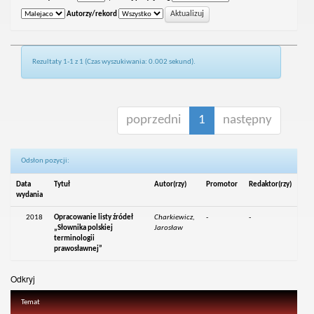
Autorzy/rekord
Rezultaty 1-1 z 1 (Czas wyszukiwania: 0.002 sekund).
poprzedni
1
następny
Odsłon pozycji:
Data
Tytuł
Autor(rzy)
Promotor
Redaktor(rzy)
wydania
2018
Opracowanie listy źródeł
Charkiewicz,
-
-
„Słownika polskiej
Jarosław
terminologii
prawosławnej”
Odkryj
Temat