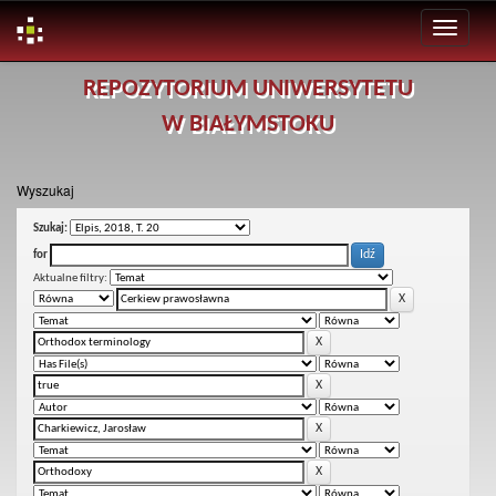
Skip
REPOZYTORIUM UNIWERSYTETU
navigation
W BIAŁYMSTOKU
Wyszukaj
Szukaj:
for
Aktualne filtry: