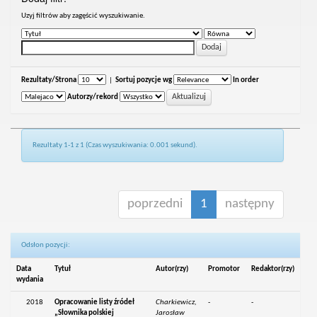
Uzyj filtrów aby zagęścić wyszukiwanie.
Rezultaty/Strona
|
Sortuj pozycje wg
In order
Autorzy/rekord
Rezultaty 1-1 z 1 (Czas wyszukiwania: 0.001 sekund).
poprzedni
1
następny
Odsłon pozycji:
Data
Tytuł
Autor(rzy)
Promotor
Redaktor(rzy)
wydania
2018
Opracowanie listy źródeł
Charkiewicz,
-
-
„Słownika polskiej
Jarosław