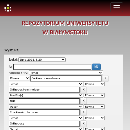
Skip
REPOZYTORIUM UNIWERSYTETU
navigation
W BIAŁYMSTOKU
Wyszukaj
Szukaj:
for
Aktualne filtry: