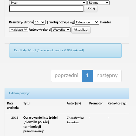
Rezultaty/Strona
|
Sortuj pozycje wg
In order
Autorzy/rekord
Rezultaty 1-1 z 1 (Czas wyszukiwania: 0.002 sekund).
poprzedni
1
następny
Odsłon pozycji:
Data
Tytuł
Autor(rzy)
Promotor
Redaktor(rzy)
wydania
2018
Opracowanie listy źródeł
Charkiewicz,
-
-
„Słownika polskiej
Jarosław
terminologii
prawosławnej”