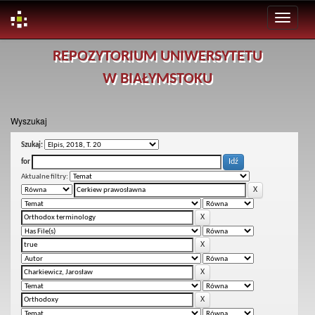
Skip
REPOZYTORIUM UNIWERSYTETU
navigation
W BIAŁYMSTOKU
Wyszukaj
Szukaj:
for
Aktualne filtry: