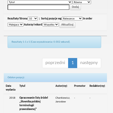
Rezultaty/Strona
|
Sortuj pozycje wg
In order
Autorzy/rekord
Rezultaty 1-1 z 1 (Czas wyszukiwania: 0.002 sekund).
poprzedni
1
następny
Odsłon pozycji:
Data
Tytuł
Autor(rzy)
Promotor
Redaktor(rzy)
wydania
2018
Opracowanie listy źródeł
Charkiewicz,
-
-
„Słownika polskiej
Jarosław
terminologii
prawosławnej”