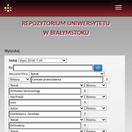
Skip
REPOZYTORIUM UNIWERSYTETU
navigation
W BIAŁYMSTOKU
Wyszukaj
Szukaj:
for
Aktualne filtry: