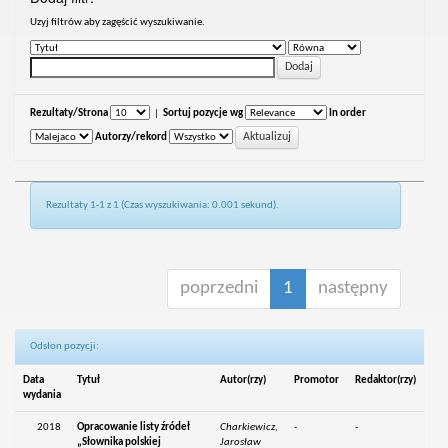
Uzyj filtrów aby zagęścić wyszukiwanie.
Rezultaty/Strona
|
Sortuj pozycje wg
In order
Autorzy/rekord
Rezultaty 1-1 z 1 (Czas wyszukiwania: 0.001 sekund).
poprzedni
1
następny
Odsłon pozycji:
Data
Tytuł
Autor(rzy)
Promotor
Redaktor(rzy)
wydania
2018
Opracowanie listy źródeł
Charkiewicz,
-
-
„Słownika polskiej
Jarosław