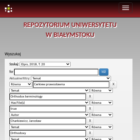
Skip
REPOZYTORIUM UNIWERSYTETU
navigation
W BIAŁYMSTOKU
Wyszukaj
Szukaj:
for
Aktualne filtry: