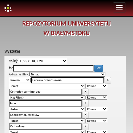
Skip
REPOZYTORIUM UNIWERSYTETU
navigation
W BIAŁYMSTOKU
Wyszukaj
Szukaj:
for
Aktualne filtry: