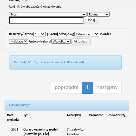
Uzyj filtrów aby zagęścić wyszukiwanie.
Rezultaty/Strona
|
Sortuj pozycje wg
In order
Autorzy/rekord
Rezultaty 1-1 z 1 (Czas wyszukiwania: 0.002 sekund).
poprzedni
1
następny
Odsłon pozycji:
Data
Tytuł
Autor(rzy)
Promotor
Redaktor(rzy)
wydania
2018
Opracowanie listy źródeł
Charkiewicz,
-
-
„Słownika polskiej
Jarosław