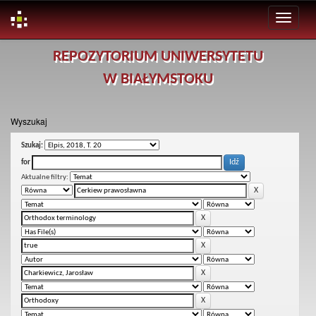
Skip
REPOZYTORIUM UNIWERSYTETU
navigation
W BIAŁYMSTOKU
Wyszukaj
Szukaj:
for
Aktualne filtry: