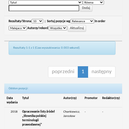
Rezultaty/Strona
|
Sortuj pozycje wg
In order
Autorzy/rekord
Rezultaty 1-1 z 1 (Czas wyszukiwania: 0.003 sekund).
poprzedni
1
następny
Odsłon pozycji:
Data
Tytuł
Autor(rzy)
Promotor
Redaktor(rzy)
wydania
2018
Opracowanie listy źródeł
Charkiewicz,
-
-
„Słownika polskiej
Jarosław
terminologii
prawosławnej”