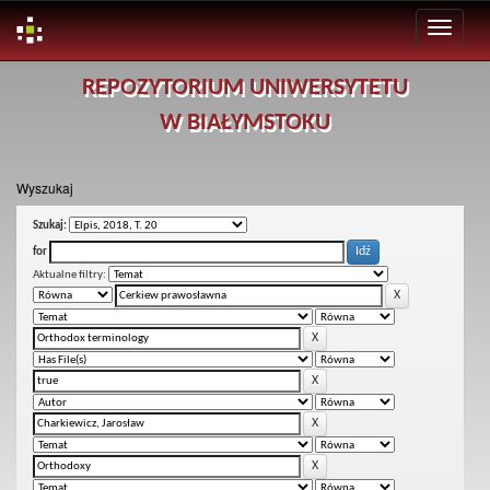
Skip
REPOZYTORIUM UNIWERSYTETU
navigation
W BIAŁYMSTOKU
Wyszukaj
Szukaj:
for
Aktualne filtry: