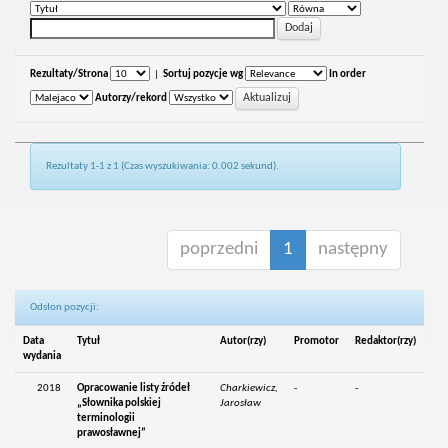
Rezultaty/Strona
|
Sortuj pozycje wg
In order
Autorzy/rekord
Rezultaty 1-1 z 1 (Czas wyszukiwania: 0.002 sekund).
poprzedni
1
następny
Odsłon pozycji:
Data
Tytuł
Autor(rzy)
Promotor
Redaktor(rzy)
wydania
2018
Opracowanie listy źródeł
Charkiewicz,
-
-
„Słownika polskiej
Jarosław
terminologii
prawosławnej”