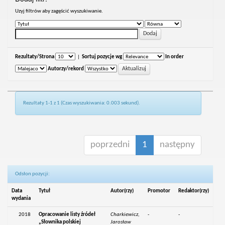
Uzyj filtrów aby zagęścić wyszukiwanie.
Rezultaty/Strona
|
Sortuj pozycje wg
In order
Autorzy/rekord
Rezultaty 1-1 z 1 (Czas wyszukiwania: 0.003 sekund).
poprzedni
1
następny
Odsłon pozycji:
Data
Tytuł
Autor(rzy)
Promotor
Redaktor(rzy)
wydania
2018
Opracowanie listy źródeł
Charkiewicz,
-
-
„Słownika polskiej
Jarosław