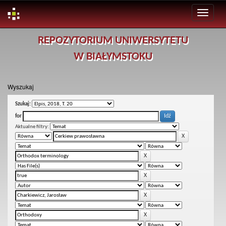
Skip
REPOZYTORIUM UNIWERSYTETU
navigation
W BIAŁYMSTOKU
Wyszukaj
Szukaj:
for
Aktualne filtry: