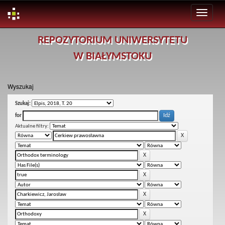
Skip
REPOZYTORIUM UNIWERSYTETU
navigation
W BIAŁYMSTOKU
Wyszukaj
Szukaj:
for
Aktualne filtry: