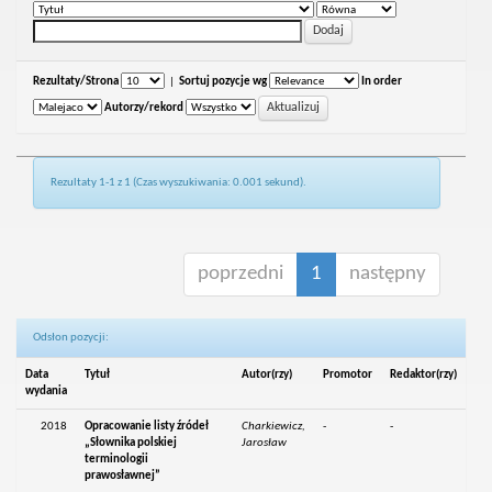
Rezultaty/Strona
|
Sortuj pozycje wg
In order
Autorzy/rekord
Rezultaty 1-1 z 1 (Czas wyszukiwania: 0.001 sekund).
poprzedni
1
następny
Odsłon pozycji:
Data
Tytuł
Autor(rzy)
Promotor
Redaktor(rzy)
wydania
2018
Opracowanie listy źródeł
Charkiewicz,
-
-
„Słownika polskiej
Jarosław
terminologii
prawosławnej”