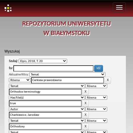
Skip
REPOZYTORIUM UNIWERSYTETU
navigation
W BIAŁYMSTOKU
Wyszukaj
Szukaj:
for
Aktualne filtry: