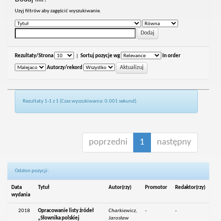
Uzyj filtrów aby zagęścić wyszukiwanie.
Rezultaty/Strona
|
Sortuj pozycje wg
In order
Autorzy/rekord
Rezultaty 1-1 z 1 (Czas wyszukiwania: 0.001 sekund).
poprzedni
1
następny
Odsłon pozycji:
Data
Tytuł
Autor(rzy)
Promotor
Redaktor(rzy)
wydania
2018
Opracowanie listy źródeł
Charkiewicz,
-
-
„Słownika polskiej
Jarosław