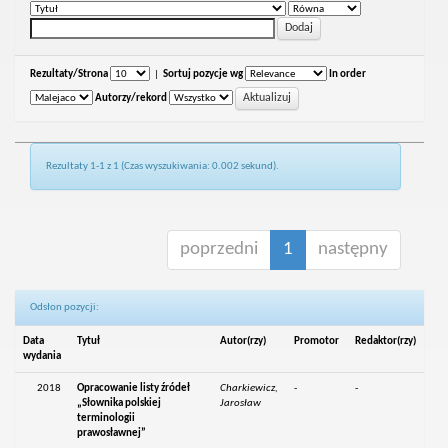
Rezultaty/Strona
|
Sortuj pozycje wg
In order
Autorzy/rekord
Rezultaty 1-1 z 1 (Czas wyszukiwania: 0.002 sekund).
poprzedni
1
następny
Odsłon pozycji:
Data
Tytuł
Autor(rzy)
Promotor
Redaktor(rzy)
wydania
2018
Opracowanie listy źródeł
Charkiewicz,
-
-
„Słownika polskiej
Jarosław
terminologii
prawosławnej”