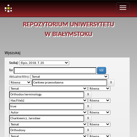
Skip
REPOZYTORIUM UNIWERSYTETU
navigation
W BIAŁYMSTOKU
Wyszukaj
Szukaj:
for
Aktualne filtry: